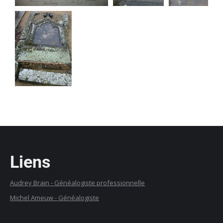
Liens
Audrey Brain -
G
énéalogiste professionnelle
Michel Ameuw - Généalogiste