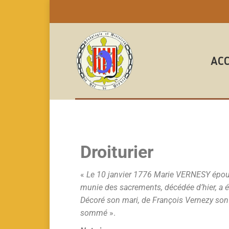
ACC
Droiturier
«
Le 10 janvier 1776 Marie VERNESY épous
munie des sacrements, décédée d’hier, a ét
Décoré son mari, de François Vernezy son f
sommé
».