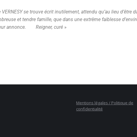
e VERNESY se trouve écrit inutilement, attendu qu’au lieu d’être d
breuse et tendre famille, que dans une extrême faiblesse d’envir
r leur annonce. Reigner, curé
»
Mentions légales / Politique de
confidentialité