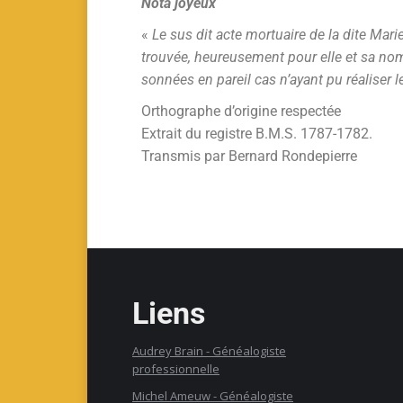
Nota joyeux
«
Le sus dit acte mortuaire de la dite Mari
trouvée, heureusement pour elle et sa nom
sonnées en pareil cas n’ayant pu réalise
Orthographe d’origine respectée
Extrait du registre B.M.S. 1787-1782.
Transmis par Bernard Rondepierre
Liens
Audrey Brain -
G
énéalogiste
professionnelle
Michel Ameuw - Généalogiste