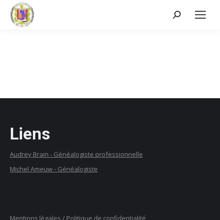
Recherche
:
Liens
Audrey Brain -
G
énéalogiste professionnelle
Michel Ameuw - Généalogiste
Mentions légales / Politique de confidentialité